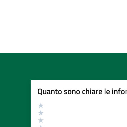
Quanto sono chiare le info
Valutazione
Valuta 5 stelle su 5
Valuta 4 stelle su 5
Valuta 3 stelle su 5
Valuta 2 stelle su 5