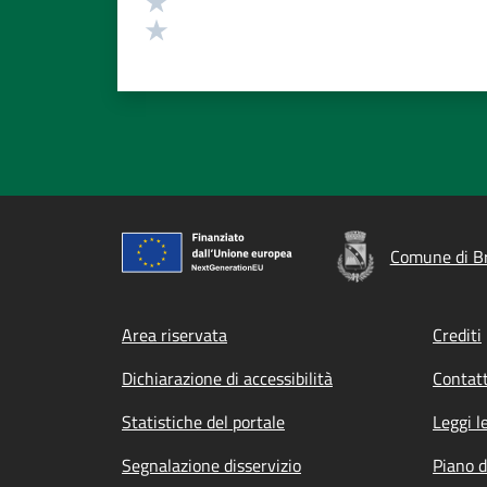
Valuta 1 stelle su 5
Comune di B
Footer menu
Area riservata
Crediti
Dichiarazione di accessibilità
Contatt
Statistiche del portale
Leggi l
Segnalazione disservizio
Piano d