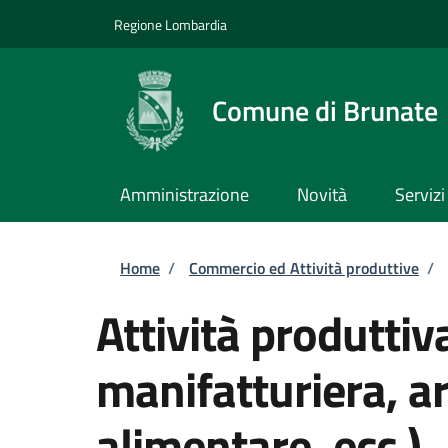
Salta al contenuto principale
Skip to footer content
Regione Lombardia
Comune di Brunate
Amministrazione
Novità
Servizi
Briciole di pane
Home
/
Commercio ed Attività produttive
/
Attività produttiva
manifatturiera, a
alimentare, ecc.)