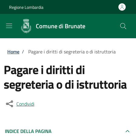
Salta al contenuto principale
Skip to footer content
Regione Lombardia
Comune di Brunate
Briciole di pane
Home
/
Pagare i diritti di segreteria o di istruttoria
Pagare i diritti di
segreteria o di istruttoria
Condividi
INDICE DELLA PAGINA