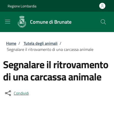
Salta al contenuto principale
Skip to footer content
Regione Lombardia
Comune di Brunate
Briciole di pane
Home
/
Tutela degli animali
/
Segnalare il ritrovamento di una carcassa animale
Segnalare il ritrovamento
di una carcassa animale
Condividi