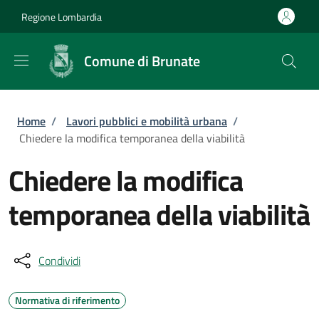
Salta al contenuto principale
Skip to footer content
Regione Lombardia
Comune di Brunate
Briciole di pane
Home
/
Lavori pubblici e mobilità urbana
/
Chiedere la modifica temporanea della viabilità
Chiedere la modifica
temporanea della viabilità
Condividi
Normativa di riferimento