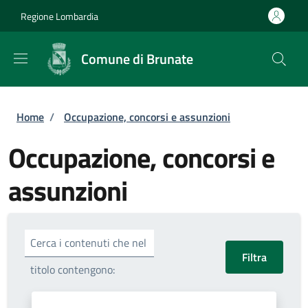
Salta al contenuto principale
Skip to footer content
Regione Lombardia
Comune di Brunate
Briciole di pane
Home
/
Occupazione, concorsi e assunzioni
Occupazione, concorsi e
assunzioni
Cerca i contenuti che nel
titolo contengono: