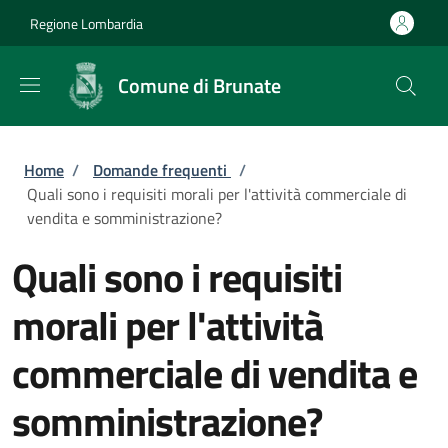
Salta al contenuto principale
Skip to footer content
Regione Lombardia
Comune di Brunate
Briciole di pane
Home
/
Domande frequenti
/
Quali sono i requisiti morali per l'attività commerciale di
vendita e somministrazione?
Quali sono i requisiti
morali per l'attività
commerciale di vendita e
somministrazione?