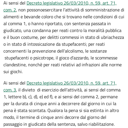
Ai sensi del
Decreto legislativo 26/03/2010, n. 59, art. 71,
com. 2
, n
on possono
esercitare l'attività di somministrazione di
alimenti e bevande coloro che si trovano nelle condizioni di cui
al comma 1, o hanno riportato, con sentenza passata in
giudicato, una condanna per reati contro la moralità pubblica
e il buon costume, per delitti commessi in stato di ubriachezza
o in stato di intossicazione da stupefacenti; per reati
concernenti la prevenzione dell'alcolismo, le sostanze
stupefacenti o psicotrope, il gioco d'azzardo, le scommesse
clandestine, nonchè per reati relativi ad infrazioni alle norme
sui giochi.
Ai sensi del
Decreto legislativo 26/03/2010, n. 59
, art. 71,
com. 3
,
il divieto di esercizio dell'attività, ai sensi del comma
1, lettere b), c), d), e) ed f), e ai sensi del comma 2, permane
per la durata di cinque anni a decorrere dal giorno in cui la
pena è stata scontata. Qualora la pena si sia estinta in altro
modo, il termine di cinque anni decorre dal giorno del
passaggio in giudicato della sentenza, salvo riabilitazione.