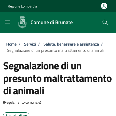
Salta al contenuto principale
Skip to footer content
Regione Lombardia
Comune di Brunate
Briciole di pane
Home
/
Servizi
/
Salute, benessere e assistenza
/
Segnalazione di un presunto maltrattamento di animali
Segnalazione di un
presunto maltrattamento
di animali
(Regolamento comunale)
Servizio attivo