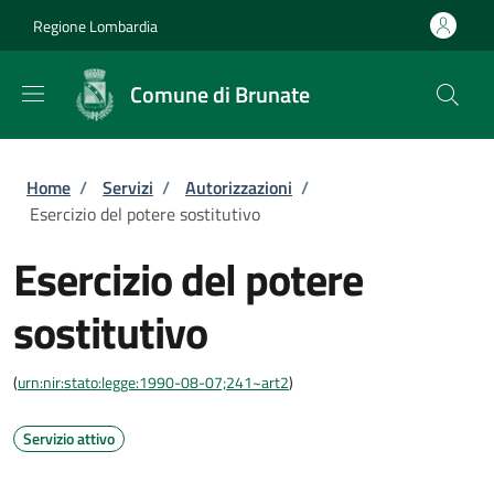
Salta al contenuto principale
Skip to footer content
Regione Lombardia
Comune di Brunate
Briciole di pane
Home
/
Servizi
/
Autorizzazioni
/
Esercizio del potere sostitutivo
Esercizio del potere
sostitutivo
(
urn:nir:stato:legge:1990-08-07;241~art2
)
Servizio attivo