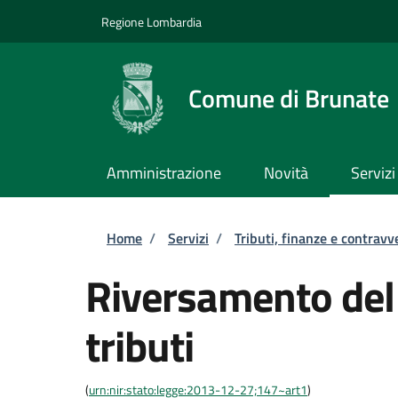
Salta al contenuto principale
Skip to footer content
Regione Lombardia
Comune di Brunate
Amministrazione
Novità
Servizi
Briciole di pane
Home
/
Servizi
/
Tributi, finanze e contravv
Riversamento del
tributi
(
urn:nir:stato:legge:2013-12-27;147~art1
)