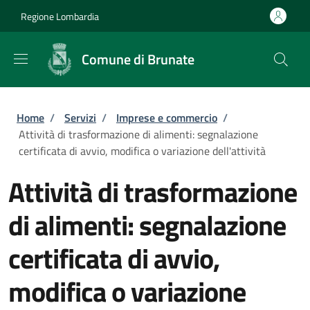
Salta al contenuto principale
Skip to footer content
Regione Lombardia
Comune di Brunate
Briciole di pane
Home
/
Servizi
/
Imprese e commercio
/
Attività di trasformazione di alimenti: segnalazione
certificata di avvio, modifica o variazione dell'attività
Attività di trasformazione
di alimenti: segnalazione
certificata di avvio,
modifica o variazione