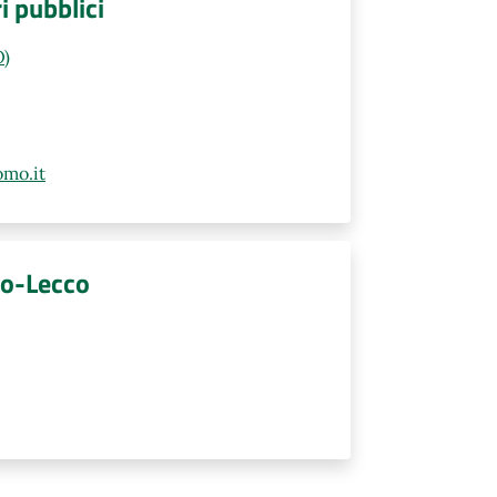
ri pubblici
O)
mo.it
mo-Lecco