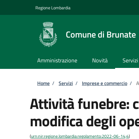
Salta al contenuto principale
Skip to footer content
Regione Lombardia
Comune di Brunate
Amministrazione
Novità
Servizi
Briciole di pane
Home
/
Servizi
/
Imprese e commercio
/
A
Attività funebre:
modifica degli ope
(
urn:nir:regione.lombardia:regolamento:2022-06-14;4
)