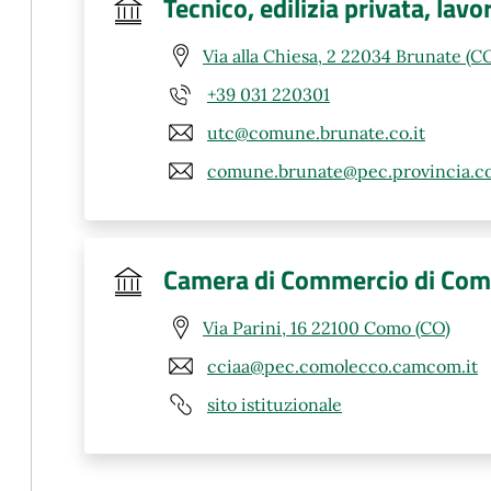
Tecnico, edilizia privata, lavo
Via alla Chiesa, 2 22034 Brunate (C
+39 031 220301
utc@comune.brunate.co.it
comune.brunate@pec.provincia.co
Camera di Commercio di Co
Via Parini, 16 22100 Como (CO)
cciaa@pec.comolecco.camcom.it
sito istituzionale