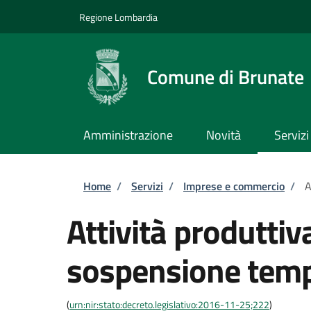
Salta al contenuto principale
Skip to footer content
Regione Lombardia
Comune di Brunate
Amministrazione
Novità
Servizi
Briciole di pane
Home
/
Servizi
/
Imprese e commercio
/
A
Attività produtti
sospensione tempo
(
urn:nir:stato:decreto.legislativo:2016-11-25;222
)