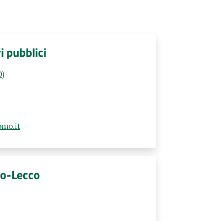
ri pubblici
O)
mo.it
mo-Lecco