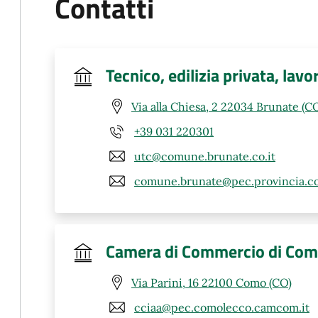
Contatti
Tecnico, edilizia privata, lavo
Via alla Chiesa, 2 22034 Brunate (C
+39 031 220301
utc@comune.brunate.co.it
comune.brunate@pec.provincia.co
Camera di Commercio di Co
Via Parini, 16 22100 Como (CO)
cciaa@pec.comolecco.camcom.it