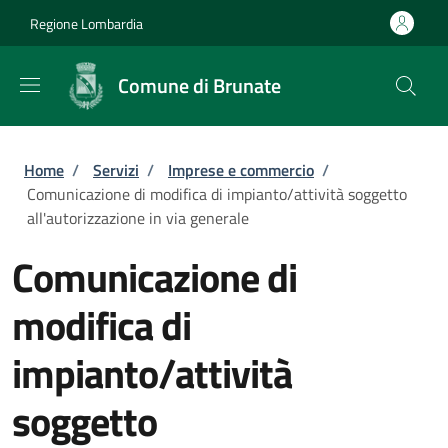
Salta al contenuto principale
Skip to footer content
Regione Lombardia
Comune di Brunate
Briciole di pane
Home
/
Servizi
/
Imprese e commercio
/
Comunicazione di modifica di impianto/attività soggetto
all'autorizzazione in via generale
Comunicazione di
modifica di
impianto/attività
soggetto