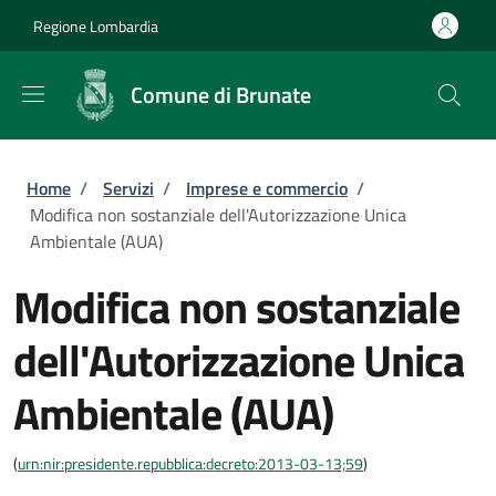
Salta al contenuto principale
Skip to footer content
Regione Lombardia
Comune di Brunate
Briciole di pane
Home
/
Servizi
/
Imprese e commercio
/
Modifica non sostanziale dell'Autorizzazione Unica
Ambientale (AUA)
Modifica non sostanziale
dell'Autorizzazione Unica
Ambientale (AUA)
(
urn:nir:presidente.repubblica:decreto:2013-03-13;59
)