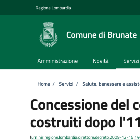
Salta al contenuto principale
Skip to footer content
Regione Lombardia
Comune di Brunate
Amministrazione
Novità
Servizi
Briciole di pane
Home
/
Servizi
/
Salute, benessere e assis
Concessione del co
costruiti dopo l'
(
urn:nir:regione.lombardia;direttore:decreto:2009-12-15;1