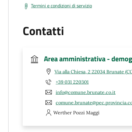
Termini e condizioni di servizio
Contatti
Area amministrativa - demogra
Via alla Chiesa, 2 22034 Brunate (C
+39 031 220301
info@comune.brunate.co.it
comune.brunate@pec.provincia.co
Werther
Pozzi Maggi