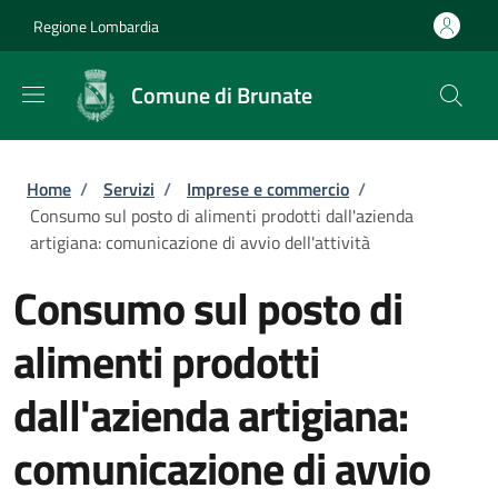
Salta al contenuto principale
Skip to footer content
Regione Lombardia
Comune di Brunate
Briciole di pane
Home
/
Servizi
/
Imprese e commercio
/
Consumo sul posto di alimenti prodotti dall'azienda
artigiana: comunicazione di avvio dell'attività
Consumo sul posto di
alimenti prodotti
dall'azienda artigiana:
comunicazione di avvio