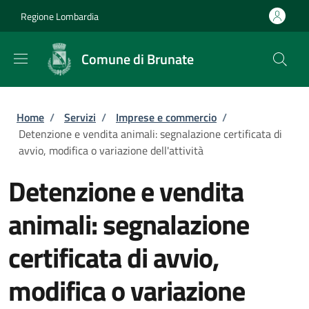
Salta al contenuto principale
Skip to footer content
Regione Lombardia
Comune di Brunate
Briciole di pane
Home
/
Servizi
/
Imprese e commercio
/
Detenzione e vendita animali: segnalazione certificata di
avvio, modifica o variazione dell'attività
Detenzione e vendita
animali: segnalazione
certificata di avvio,
modifica o variazione