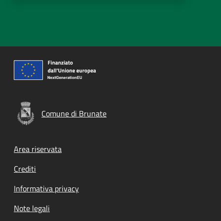
Comune di Brunate
Footer menu
Area riservata
Crediti
Informativa privacy
Note legali