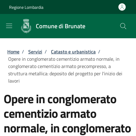
Salta al contenuto principale
Skip to footer content
Regione Lombardia
Comune di Brunate
Briciole di pane
Home
/
Servizi
/
Catasto e urbanistica
/
Opere in conglomerato cementizio armato normale, in
conglomerato cementizio armato precompresso, a
struttura metallica: deposito del progetto per l'inizio dei
lavori
Opere in conglomerato
cementizio armato
normale, in conglomerato