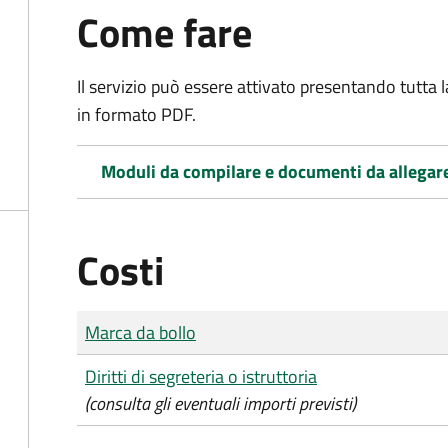
Come fare
Il servizio può essere attivato presentando tutta
in formato PDF.
Moduli da compilare e documenti da allegar
Costi
Tipo di pagamento
Importo
Marca da bollo
Diritti di segreteria o istruttoria
(consulta gli eventuali importi previsti)