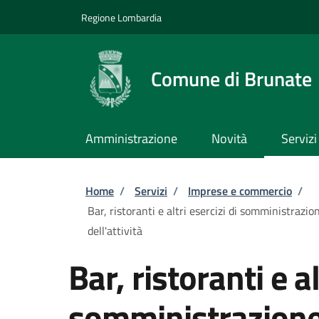
Salta al contenuto principale
Skip to footer content
Regione Lombardia
Comune di Brunate
Amministrazione
Novità
Servizi
Briciole di pane
Home
/
Servizi
/
Imprese e commercio
/
Bar, ristoranti e altri esercizi di somministrazi
dell'attività
Bar, ristoranti e al
somministrazione 