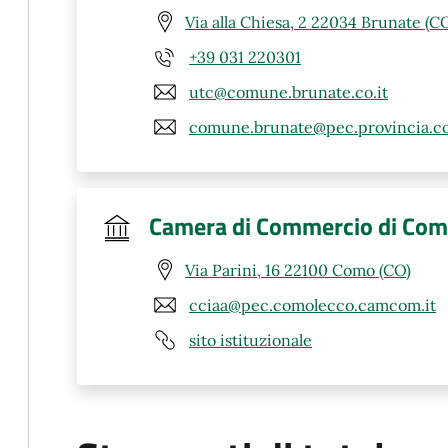
Via alla Chiesa, 2 22034 Brunate (C
+39 031 220301
utc@comune.brunate.co.it
comune.brunate@pec.provincia.co
Camera di Commercio di Co
Via Parini, 16 22100 Como (CO)
cciaa@pec.comolecco.camcom.it
sito istituzionale