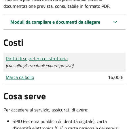
documentazione prevista, consultabile in formato PDF.
Moduli da compilare e documenti da allegare
Costi
Tipo di pagamento
Importo
Diritti di segreteria o istruttoria
(consulta gli eventuali importi previsti)
Marca da bollo
16,00 €
Cosa serve
Per accedere al servizio, assicurati di avere:
SPID (sistema pubblico di identità digitale), carta
d’identità elettronica (CIE) o carta nazionale dei servizi