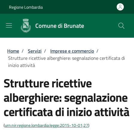
Salta al contenuto principale
Skip to footer content
Regione Lombardia
Comune di Brunate
Briciole di pane
Home
/
Servizi
/
Imprese e commercio
/
Strutture ricettive alberghiere: segnalazione certificata di
inizio attività
Strutture ricettive
alberghiere: segnalazione
certificata di inizio attività
(
urn:nir:regione.lombardia:legge:2015-10-01;27
)