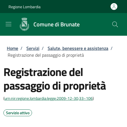
Salta al contenuto principale
Skip to footer content
Regione Lombardia
Comune di Brunate
Briciole di pane
Home
/
Servizi
/
Salute, benessere e assistenza
/
Registrazione del passaggio di proprietà
Registrazione del
passaggio di proprietà
(
urn:nir:regione.lombardia:legge:2009-12-30;33~106
)
Servizio attivo