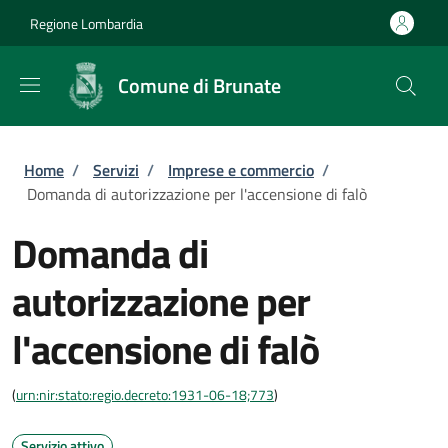
Salta al contenuto principale
Skip to footer content
Regione Lombardia
Comune di Brunate
Briciole di pane
Home
/
Servizi
/
Imprese e commercio
/
Domanda di autorizzazione per l'accensione di falò
Domanda di
autorizzazione per
l'accensione di falò
(
urn:nir:stato:regio.decreto:1931-06-18;773
)
Servizio attivo