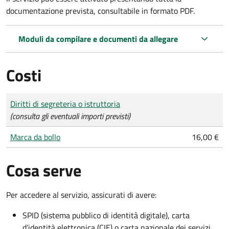
documentazione prevista, consultabile in formato PDF.
Moduli da compilare e documenti da allegare
Costi
Tipo di pagamento
Importo
Diritti di segreteria o istruttoria
(consulta gli eventuali importi previsti)
Marca da bollo
16,00 €
Cosa serve
Per accedere al servizio, assicurati di avere:
SPID (sistema pubblico di identità digitale), carta
d’identità elettronica (CIE) o carta nazionale dei servizi