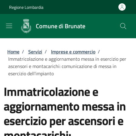
Salta al contenuto principale
Skip to footer content
Regione Lombardia
Comune di Brunate
Briciole di pane
Home
/
Servizi
/
Imprese e commercio
/
Immatricolazione e aggiornamento messa in esercizio per
ascensori e montacarichi: comunicazione di messa in
esercizio dell'impianto
Immatricolazione e
aggiornamento messa in
esercizio per ascensori e
montacarichi: