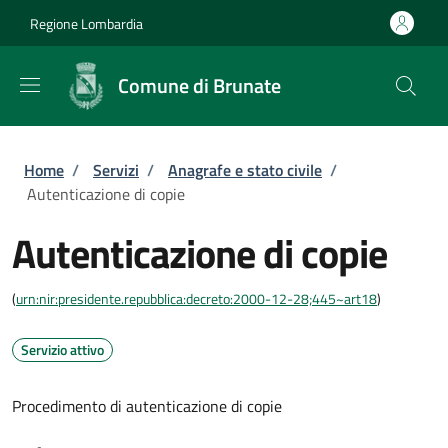
Salta al contenuto principale
Skip to footer content
Regione Lombardia
Comune di Brunate
Briciole di pane
Home
/
Servizi
/
Anagrafe e stato civile
/
Autenticazione di copie
Autenticazione di copie
(
urn:nir:presidente.repubblica:decreto:2000-12-28;445~art18
)
Servizio attivo
Procedimento di autenticazione di copie