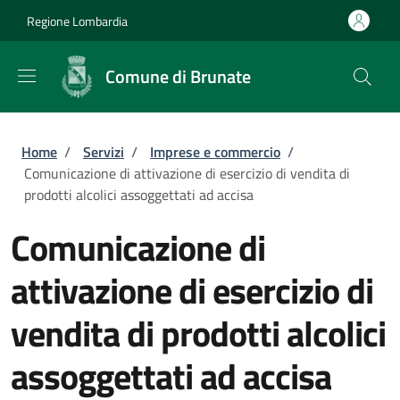
Salta al contenuto principale
Skip to footer content
Regione Lombardia
Comune di Brunate
Briciole di pane
Home
/
Servizi
/
Imprese e commercio
/
Comunicazione di attivazione di esercizio di vendita di
prodotti alcolici assoggettati ad accisa
Comunicazione di
attivazione di esercizio di
vendita di prodotti alcolici
assoggettati ad accisa