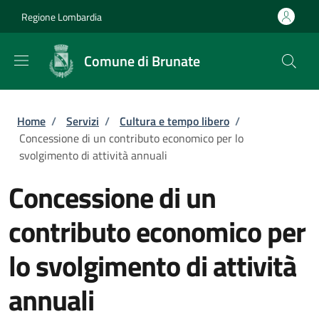
Salta al contenuto principale
Skip to footer content
Regione Lombardia
Comune di Brunate
Briciole di pane
Home
/
Servizi
/
Cultura e tempo libero
/
Concessione di un contributo economico per lo
svolgimento di attività annuali
Concessione di un
contributo economico per
lo svolgimento di attività
annuali