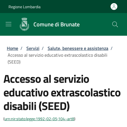
Salta al contenuto principale
Skip to footer content
Regione Lombardia
Comune di Brunate
Briciole di pane
Home
/
Servizi
/
Salute, benessere e assistenza
/
Accesso al servizio educativo extrascolastico disabili
(SEED)
Accesso al servizio
educativo extrascolastico
disabili (SEED)
(
urn:nir:stato:legge:1992-02-05;104~art8
)