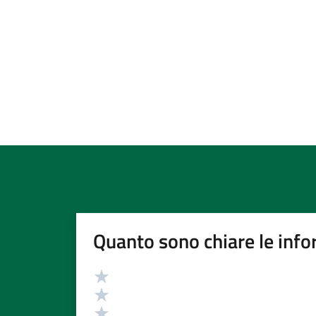
Quanto sono chiare le info
Valutazione
Valuta 5 stelle su 5
Valuta 4 stelle su 5
Valuta 3 stelle su 5