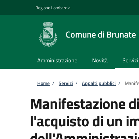
Salta al contenuto principale
Skip to footer content
Regione Lombardia
Comune di Brunate
Amministrazione
Novità
Servizi
Briciole di pane
Home
/
Servizi
/
Appalti pubblici
/
Manife
Manifestazione di
l'acquisto di un i
dell'Amministraz