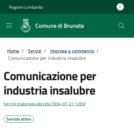
Salta al contenuto principale
Skip to footer content
Regione Lombardia
Comune di Brunate
Briciole di pane
Home
/
Servizi
/
Imprese e commercio
/
Comunicazione per industria insalubre
Comunicazione per
industria insalubre
(
urn:nir:stato:regio.decreto:1934-07-27;1265
)
Servizio attivo