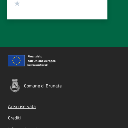
Valuta 1 stelle su 5
Comune di Brunate
Footer menu
Area riservata
Crediti