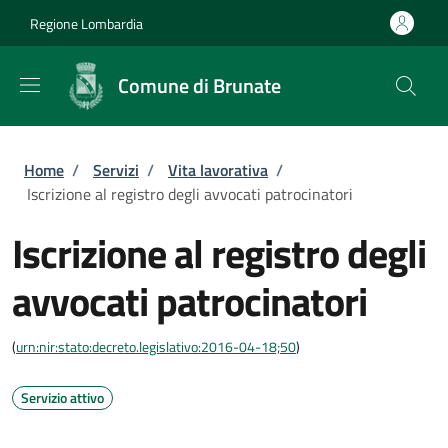
Salta al contenuto principale
Skip to footer content
Regione Lombardia
Comune di Brunate
Briciole di pane
Home
/
Servizi
/
Vita lavorativa
/
Iscrizione al registro degli avvocati patrocinatori
Iscrizione al registro degli
avvocati patrocinatori
(
urn:nir:stato:decreto.legislativo:2016-04-18;50
)
Servizio attivo