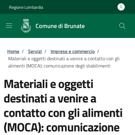
Salta al contenuto principale
Skip to footer content
Regione Lombardia
Comune di Brunate
Briciole di pane
Home
/
Servizi
/
Imprese e commercio
/
Materiali e oggetti destinati a venire a contatto con gli
alimenti (MOCA): comunicazione degli stabilimenti
Materiali e oggetti
destinati a venire a
contatto con gli alimenti
(MOCA): comunicazione