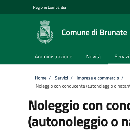
Salta al contenuto principale
Skip to footer content
Regione Lombardia
Comune di Brunate
Amministrazione
Novità
Servizi
Briciole di pane
Home
/
Servizi
/
Imprese e commercio
/
Noleggio con conducente (autonoleggio o natanti
Noleggio con con
(autonoleggio o na