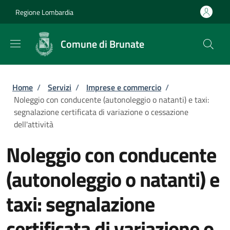
Salta al contenuto principale
Skip to footer content
Regione Lombardia
Comune di Brunate
Briciole di pane
Home
/
Servizi
/
Imprese e commercio
/
Noleggio con conducente (autonoleggio o natanti) e taxi:
segnalazione certificata di variazione o cessazione
dell'attività
Noleggio con conducente
(autonoleggio o natanti) e
taxi: segnalazione
certificata di variazione o