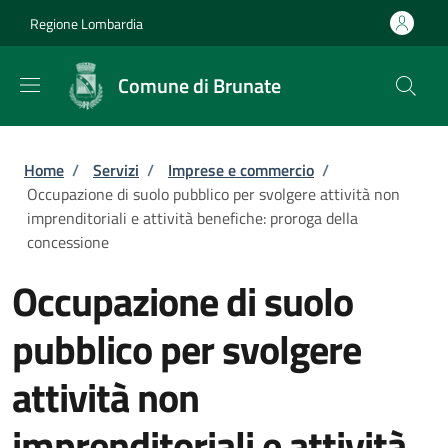
Salta al contenuto principale
Skip to footer content
Regione Lombardia
Comune di Brunate
Briciole di pane
Home
/
Servizi
/
Imprese e commercio
/
Occupazione di suolo pubblico per svolgere attività non
imprenditoriali e attività benefiche: proroga della
concessione
Occupazione di suolo
pubblico per svolgere
attività non
imprenditoriali e attività