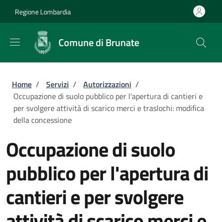
Salta al contenuto principale
Skip to footer content
Regione Lombardia
Comune di Brunate
Briciole di pane
Home
/
Servizi
/
Autorizzazioni
/
Occupazione di suolo pubblico per l'apertura di cantieri e
per svolgere attività di scarico merci e traslochi: modifica
della concessione
Occupazione di suolo
pubblico per l'apertura di
cantieri e per svolgere
attività di scarico merci e