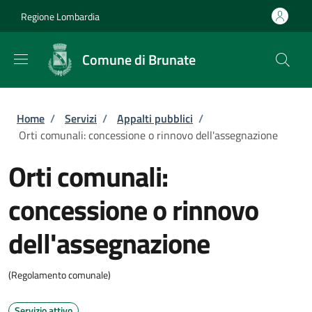
Salta al contenuto principale
Skip to footer content
Regione Lombardia
Comune di Brunate
Briciole di pane
Home
/
Servizi
/
Appalti pubblici
/
Orti comunali: concessione o rinnovo dell'assegnazione
Orti comunali:
concessione o rinnovo
dell'assegnazione
(Regolamento comunale)
Servizio attivo