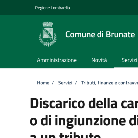
Salta al contenuto principale
Skip to footer content
Regione Lombardia
Comune di Brunate
Amministrazione
Novità
Servizi
Briciole di pane
Home
/
Servizi
/
Tributi, finanze e contravv
Discarico della c
o di ingiunzione 
a un tributo