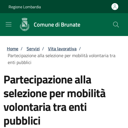
Salta al contenuto principale
Skip to footer content
Regione Lombardia
Comune di Brunate
Briciole di pane
Home
/
Servizi
/
Vita lavorativa
/
Partecipazione alla selezione per mobilità volontaria tra
enti pubblici
Partecipazione alla
selezione per mobilità
volontaria tra enti
pubblici