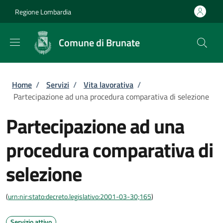
Salta al contenuto principale
Skip to footer content
Regione Lombardia
Comune di Brunate
Briciole di pane
Home
/
Servizi
/
Vita lavorativa
/
Partecipazione ad una procedura comparativa di selezione
Partecipazione ad una
procedura comparativa di
selezione
(
urn:nir:stato:decreto.legislativo:2001-03-30;165
)
Servizio attivo