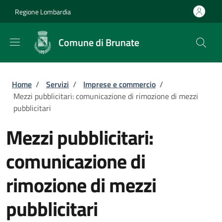
Salta al contenuto principale
Skip to footer content
Regione Lombardia
Comune di Brunate
Briciole di pane
Home
/
Servizi
/
Imprese e commercio
/
Mezzi pubblicitari: comunicazione di rimozione di mezzi
pubblicitari
Mezzi pubblicitari:
comunicazione di
rimozione di mezzi
pubblicitari