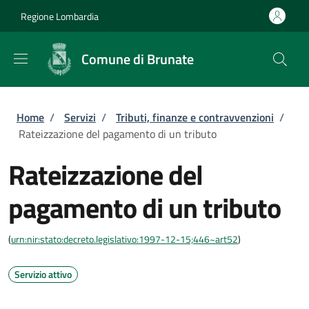
Salta al contenuto principale
Skip to footer content
Regione Lombardia
Comune di Brunate
Briciole di pane
Home
/
Servizi
/
Tributi, finanze e contravvenzioni
/
Rateizzazione del pagamento di un tributo
Rateizzazione del
pagamento di un tributo
(
urn:nir:stato:decreto.legislativo:1997-12-15;446~art52
)
Servizio attivo