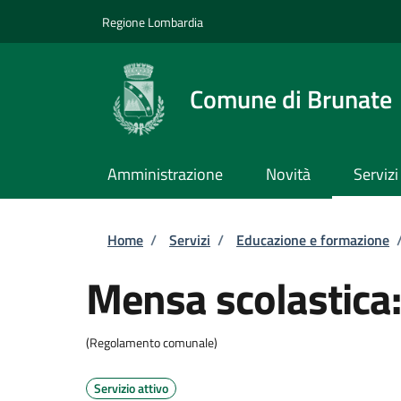
Salta al contenuto principale
Skip to footer content
Regione Lombardia
Comune di Brunate
Amministrazione
Novità
Servizi
Briciole di pane
Home
/
Servizi
/
Educazione e formazione
Mensa scolastica: 
(Regolamento comunale)
Servizio attivo