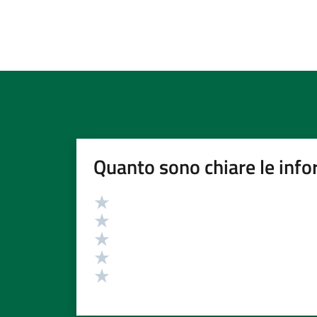
Quanto sono chiare le info
Valutazione
Valuta 5 stelle su 5
Valuta 4 stelle su 5
Valuta 3 stelle su 5
Valuta 2 stelle su 5
Valuta 1 stelle su 5