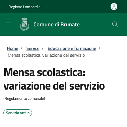
Salta al contenuto principale
Skip to footer content
Regione Lombardia
Comune di Brunate
Briciole di pane
Home
/
Servizi
/
Educazione e formazione
/
Mensa scolastica: variazione del servizio
Mensa scolastica:
variazione del servizio
(Regolamento comunale)
Servizio attivo