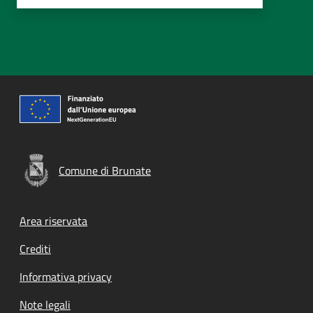
Comune di Brunate
Footer menu
Area riservata
Crediti
Informativa privacy
Note legali