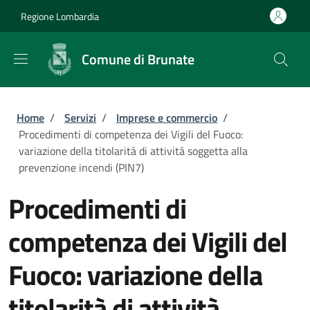
Salta al contenuto principale
Skip to footer content
Regione Lombardia
Comune di Brunate
Briciole di pane
Home
/
Servizi
/
Imprese e commercio
/
Procedimenti di competenza dei Vigili del Fuoco:
variazione della titolarità di attività soggetta alla
prevenzione incendi (PIN7)
Procedimenti di
competenza dei Vigili del
Fuoco: variazione della
titolarità di attività