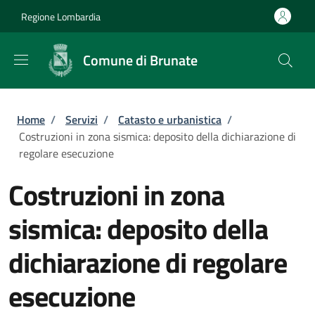
Salta al contenuto principale
Skip to footer content
Regione Lombardia
Comune di Brunate
Briciole di pane
Home
/
Servizi
/
Catasto e urbanistica
/
Costruzioni in zona sismica: deposito della dichiarazione di
regolare esecuzione
Costruzioni in zona
sismica: deposito della
dichiarazione di regolare
esecuzione