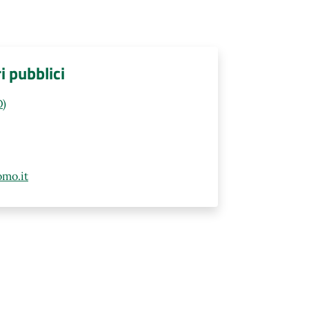
ri pubblici
O)
mo.it