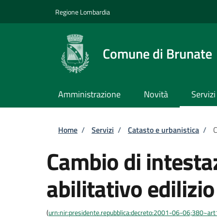
Salta al contenuto principale
Skip to footer content
Regione Lombardia
Comune di Brunate
Amministrazione
Novità
Servizi
Briciole di pane
Home
/
Servizi
/
Catasto e urbanistica
/
C
Cambio di intestaz
abilitativo edilizio
(
urn:nir:presidente.repubblica:decreto:2001-06-06;380~ar