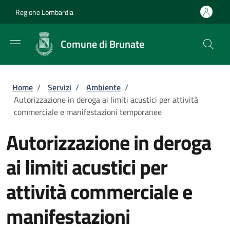
Salta al contenuto principale
Skip to footer content
Regione Lombardia
Comune di Brunate
Briciole di pane
Home
/
Servizi
/
Ambiente
/
Autorizzazione in deroga ai limiti acustici per attività
commerciale e manifestazioni temporanee
Autorizzazione in deroga
ai limiti acustici per
attività commerciale e
manifestazioni