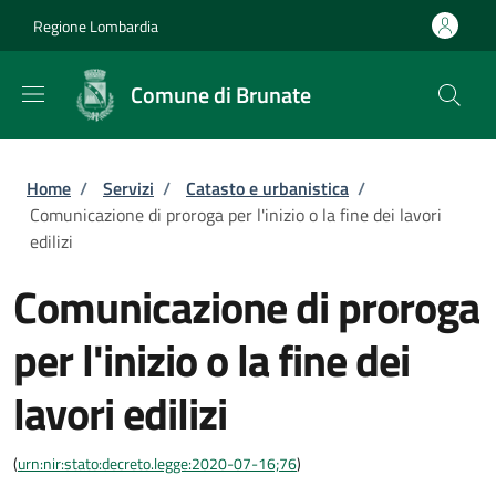
Salta al contenuto principale
Skip to footer content
Regione Lombardia
Comune di Brunate
Briciole di pane
Home
/
Servizi
/
Catasto e urbanistica
/
Comunicazione di proroga per l'inizio o la fine dei lavori
edilizi
Comunicazione di proroga
per l'inizio o la fine dei
lavori edilizi
(
urn:nir:stato:decreto.legge:2020-07-16;76
)