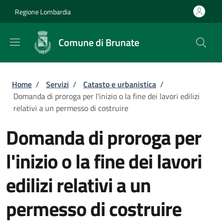
Salta al contenuto principale
Skip to footer content
Regione Lombardia
Comune di Brunate
Briciole di pane
Home
/
Servizi
/
Catasto e urbanistica
/
Domanda di proroga per l'inizio o la fine dei lavori edilizi
relativi a un permesso di costruire
Domanda di proroga per
l'inizio o la fine dei lavori
edilizi relativi a un
permesso di costruire