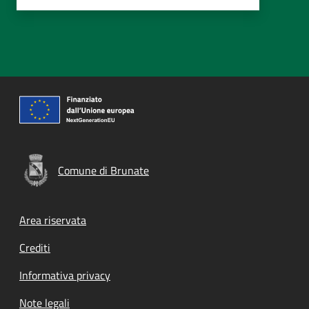
Comune di Brunate
Footer menu
Area riservata
Crediti
Informativa privacy
Note legali